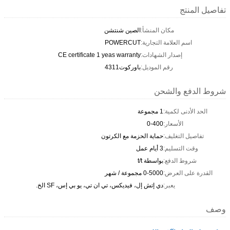
تفاصيل المنتج
مكان المنشأ:
الصين شنتشن
اسم العلامة التجارية:
POWERCUT
إصدار الشهادات:
CE certificate 1 yeas warranty
رقم الموديل:
باوركوت4311
شروط الدفع والشحن
الحد الأدنى لكمية:
1 مجموعة
الأسعار:
0-400
تفاصيل التغليف:
حماية الحزمة مع الكرتون
وقت التسليم:
3 أيام عمل
شروط الدفع:
بواسطة t/t
القدرة على العرض:
0-5000 مجموعة / شهر
يعبر:
دي إتش إل، فيديكس، تي ان تي، يو بي إس، SF الخ.
وصف