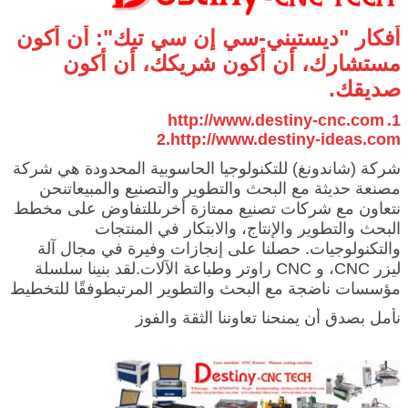
أفكار "ديستيني-سي إن سي تيك": أن أكون
مستشارك، أن أكون شريكك، أن أكون
صديقك.
http://www.destiny-cnc.com
1.
2.
http://www.destiny-ideas.com
شركة (شاندونغ) للتكنولوجيا الحاسوبية المحدودة هي شركة
مصنعة حديثة مع البحث والتطوير والتصنيع والمبيعاتنحن
نتعاون مع شركات تصنيع ممتازة أخرىللتفاوض على مخطط
البحث والتطوير والإنتاج، والابتكار في المنتجات
والتكنولوجيات. حصلنا على إنجازات وفيرة في مجال آلة
ليزر CNC، و CNC راوتر وطباعة الآلات.لقد بنينا سلسلة
مؤسسات ناضجة مع البحث والتطوير المرتبطوفقًا للتخطيط
والهدف على المدى الطويل ، نحن نقدم باستمرار تقنيات
نأمل بصدق أن يمنحنا تعاوننا الثقة والفوز
متقدمة ، ونمارس مزايا تقنيةتسريع الابتكار التقني، تعزيز
الابتكار المستقل، وتعزيز الترقية الصناعية، وتعزيز التعاون
وتعزيز القدرة التنافسية الشاملة.80% من منتجاتنا يتم
تصديرها إلى جميع أنحاء العالم.